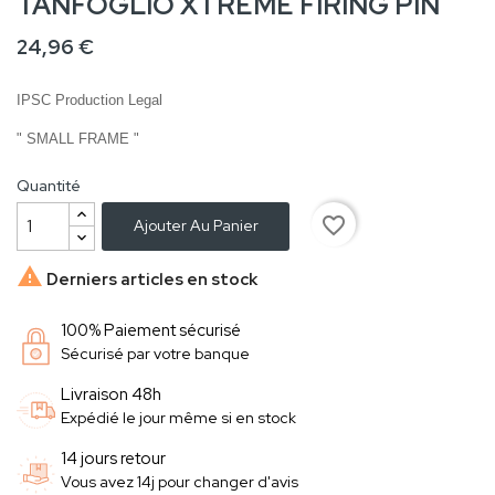
TANFOGLIO XTREME FIRING PIN
24,96 €
IPSC Production Legal
" SMALL FRAME "
Quantité
favorite_border
Ajouter Au Panier

Derniers articles en stock
100% Paiement sécurisé
Sécurisé par votre banque
Livraison 48h
Expédié le jour même si en stock
14 jours retour
Vous avez 14j pour changer d'avis