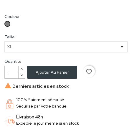
Couleur
Solid
Rock
Taille
Quantité
favorite_border
Ajouter Au Panier

Derniers articles en stock
100% Paiement sécurisé
Sécurisé par votre banque
Livraison 48h
Expédié le jour même si en stock