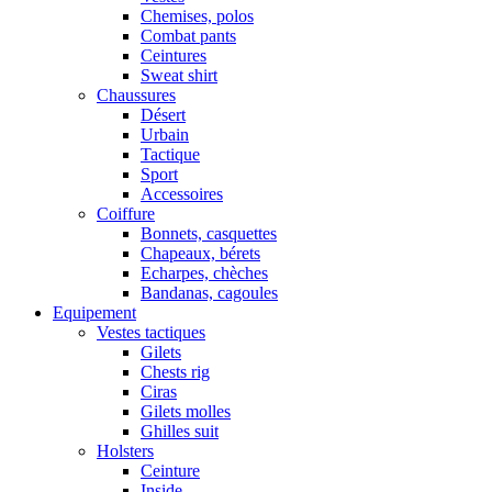
Chemises, polos
Combat pants
Ceintures
Sweat shirt
Chaussures
Désert
Urbain
Tactique
Sport
Accessoires
Coiffure
Bonnets, casquettes
Chapeaux, bérets
Echarpes, chèches
Bandanas, cagoules
Equipement
Vestes tactiques
Gilets
Chests rig
Ciras
Gilets molles
Ghilles suit
Holsters
Ceinture
Inside