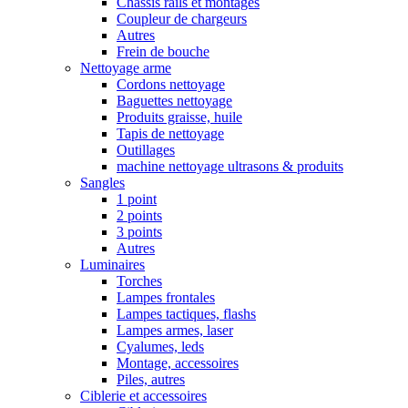
Chassis rails et montages
Coupleur de chargeurs
Autres
Frein de bouche
Nettoyage arme
Cordons nettoyage
Baguettes nettoyage
Produits graisse, huile
Tapis de nettoyage
Outillages
machine nettoyage ultrasons & produits
Sangles
1 point
2 points
3 points
Autres
Luminaires
Torches
Lampes frontales
Lampes tactiques, flashs
Lampes armes, laser
Cyalumes, leds
Montage, accessoires
Piles, autres
Ciblerie et accessoires