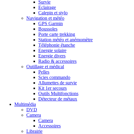
Survie
Eclairage
Calepin et stylo
Navigation et météo
GPS Garmin
Boussoles
Porte carte trekking
Station météo et anémomètre
Téléphonie étanche
Energie solaire
Energie divers
Radio & accessoires
Outillage et médical
Pelles
Scies commando
Allumettes de survie
Kit 1er secours
Outils Multifonctions
Détecteur de métaux
Multimédia
DVD
Camera
Camera
Accessoires
Librairie