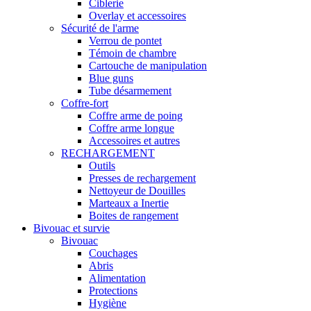
Ciblerie
Overlay et accessoires
Sécurité de l'arme
Verrou de pontet
Témoin de chambre
Cartouche de manipulation
Blue guns
Tube désarmement
Coffre-fort
Coffre arme de poing
Coffre arme longue
Accessoires et autres
RECHARGEMENT
Outils
Presses de rechargement
Nettoyeur de Douilles
Marteaux a Inertie
Boites de rangement
Bivouac et survie
Bivouac
Couchages
Abris
Alimentation
Protections
Hygiène