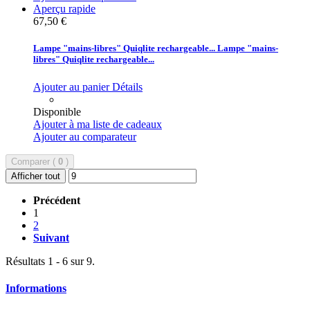
Aperçu rapide
67,50 €
Lampe "mains-libres" Quiqlite rechargeable...
Lampe "mains-
libres" Quiqlite rechargeable...
Ajouter au panier
Détails
Disponible
Ajouter à ma liste de cadeaux
Ajouter au comparateur
Comparer (
0
)
Afficher tout
Précédent
1
2
Suivant
Résultats 1 - 6 sur 9.
Informations