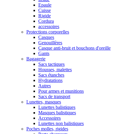
Epaule
Cuisse
Rigide
Cordura
accessoires
Protections corporelles
Casques
Genouillères
Casque anti-bruit et bouchons d'oreille
Gants
Bagagerie
Sacs tactiques
Housses, malettes
Sacs étanches
Hydratations
Autres
Pour armes et munitions
Sacs de transport
Lunettes, masques
Lunettes balistiques
Masques balistiques
Accessoires
Lunettes non balistiques
Poches molles, rigides