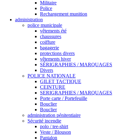
Militaire
Police
Rechargement munition
administration
police municipale
vêtements été
chaussures
coiffure
bagagerie
protections divers
vêtements hiver
SÉRIGRAPHIES / MARQUAGES
Divers
POLICE NATIONALE
GILET TACTIQUE
CEINTURE
SERIGRAPHIES / MARQUAGES
Porte carte / Portefeuille
Bouclier
Bouclier
administration pénitentiaire
Sécurité incendie
polo / tee-shirt
Veste / Blouson
Pantalon