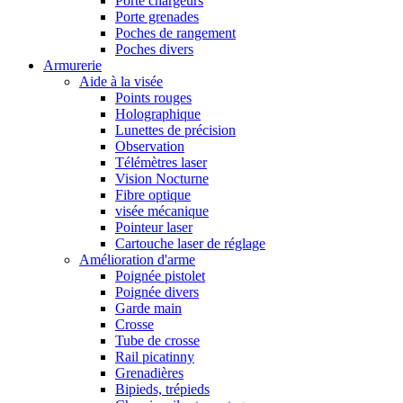
Porte chargeurs
Porte grenades
Poches de rangement
Poches divers
Armurerie
Aide à la visée
Points rouges
Holographique
Lunettes de précision
Observation
Télémètres laser
Vision Nocturne
Fibre optique
visée mécanique
Pointeur laser
Cartouche laser de réglage
Amélioration d'arme
Poignée pistolet
Poignée divers
Garde main
Crosse
Tube de crosse
Rail picatinny
Grenadières
Bipieds, trépieds