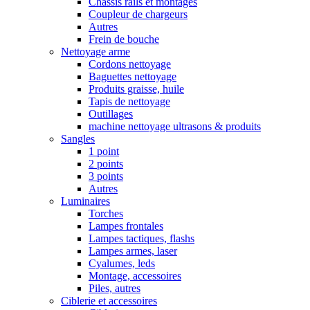
Chassis rails et montages
Coupleur de chargeurs
Autres
Frein de bouche
Nettoyage arme
Cordons nettoyage
Baguettes nettoyage
Produits graisse, huile
Tapis de nettoyage
Outillages
machine nettoyage ultrasons & produits
Sangles
1 point
2 points
3 points
Autres
Luminaires
Torches
Lampes frontales
Lampes tactiques, flashs
Lampes armes, laser
Cyalumes, leds
Montage, accessoires
Piles, autres
Ciblerie et accessoires