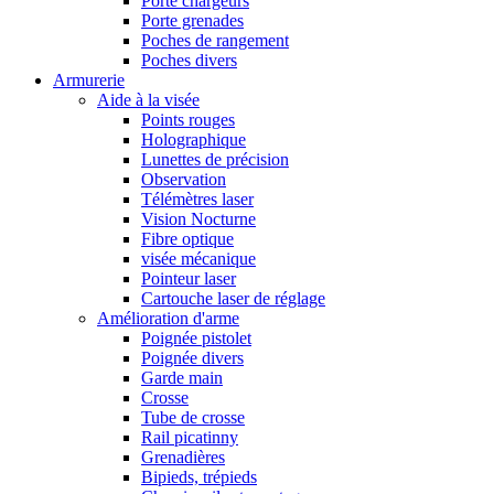
Porte chargeurs
Porte grenades
Poches de rangement
Poches divers
Armurerie
Aide à la visée
Points rouges
Holographique
Lunettes de précision
Observation
Télémètres laser
Vision Nocturne
Fibre optique
visée mécanique
Pointeur laser
Cartouche laser de réglage
Amélioration d'arme
Poignée pistolet
Poignée divers
Garde main
Crosse
Tube de crosse
Rail picatinny
Grenadières
Bipieds, trépieds