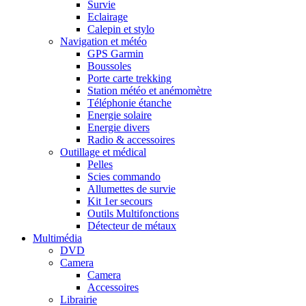
Survie
Eclairage
Calepin et stylo
Navigation et météo
GPS Garmin
Boussoles
Porte carte trekking
Station météo et anémomètre
Téléphonie étanche
Energie solaire
Energie divers
Radio & accessoires
Outillage et médical
Pelles
Scies commando
Allumettes de survie
Kit 1er secours
Outils Multifonctions
Détecteur de métaux
Multimédia
DVD
Camera
Camera
Accessoires
Librairie