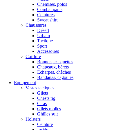
Chemises, polos
Combat pants
Ceintures
Sweat shirt
Chaussures
Désert
Urbain
Tactique
Sport
Accessoires
Coiffure
Bonnets, casquettes
Chapeaux, bérets
Echarpes, chèches
Bandanas, cagoules
Equipement
Vestes tactiques
Gilets
Chests rig
Ciras
Gilets molles
Ghilles suit
Holsters
Ceinture
Inside