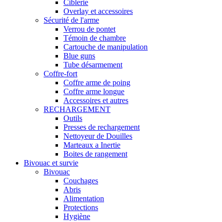
Ciblerie
Overlay et accessoires
Sécurité de l'arme
Verrou de pontet
Témoin de chambre
Cartouche de manipulation
Blue guns
Tube désarmement
Coffre-fort
Coffre arme de poing
Coffre arme longue
Accessoires et autres
RECHARGEMENT
Outils
Presses de rechargement
Nettoyeur de Douilles
Marteaux a Inertie
Boites de rangement
Bivouac et survie
Bivouac
Couchages
Abris
Alimentation
Protections
Hygiène