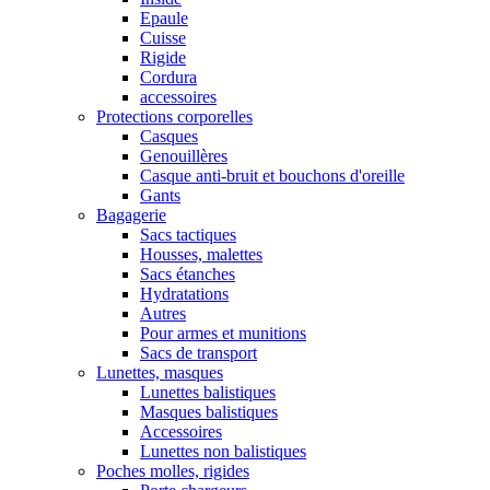
Epaule
Cuisse
Rigide
Cordura
accessoires
Protections corporelles
Casques
Genouillères
Casque anti-bruit et bouchons d'oreille
Gants
Bagagerie
Sacs tactiques
Housses, malettes
Sacs étanches
Hydratations
Autres
Pour armes et munitions
Sacs de transport
Lunettes, masques
Lunettes balistiques
Masques balistiques
Accessoires
Lunettes non balistiques
Poches molles, rigides