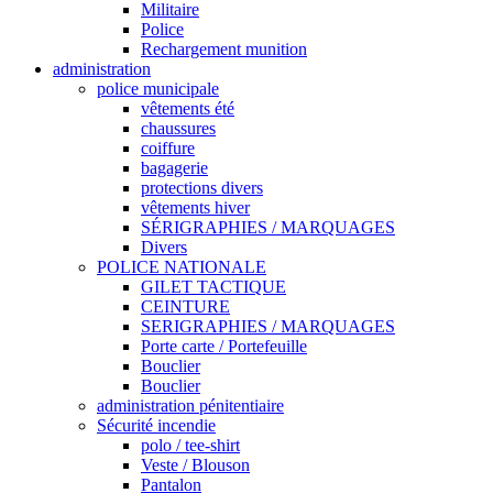
Militaire
Police
Rechargement munition
administration
police municipale
vêtements été
chaussures
coiffure
bagagerie
protections divers
vêtements hiver
SÉRIGRAPHIES / MARQUAGES
Divers
POLICE NATIONALE
GILET TACTIQUE
CEINTURE
SERIGRAPHIES / MARQUAGES
Porte carte / Portefeuille
Bouclier
Bouclier
administration pénitentiaire
Sécurité incendie
polo / tee-shirt
Veste / Blouson
Pantalon