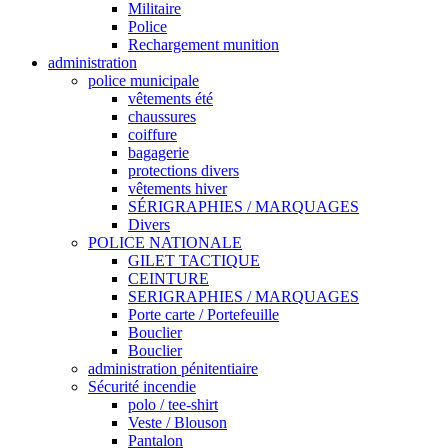
Militaire
Police
Rechargement munition
administration
police municipale
vêtements été
chaussures
coiffure
bagagerie
protections divers
vêtements hiver
SÉRIGRAPHIES / MARQUAGES
Divers
POLICE NATIONALE
GILET TACTIQUE
CEINTURE
SERIGRAPHIES / MARQUAGES
Porte carte / Portefeuille
Bouclier
Bouclier
administration pénitentiaire
Sécurité incendie
polo / tee-shirt
Veste / Blouson
Pantalon