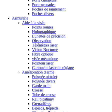
Porte chargeurs
Porte grenades
Poches de rangement
Poches divers
Armurerie
Aide à la visée
Points rouges
Holographique
Lunettes de précision
Observation
Télémètres laser
Vision Nocturne
Fibre optique
visée mécanique
Pointeur laser
Cartouche laser de réglage
Amélioration d'arme
Poignée pistolet
Poignée divers
Garde main
Crosse
Tube de crosse
Rail picatinny
Grenadières
Bipieds, trépieds