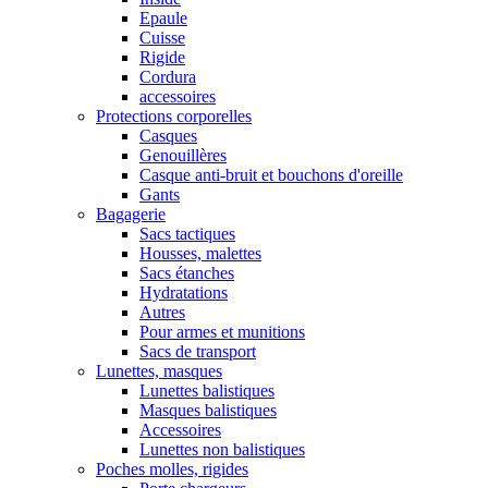
Epaule
Cuisse
Rigide
Cordura
accessoires
Protections corporelles
Casques
Genouillères
Casque anti-bruit et bouchons d'oreille
Gants
Bagagerie
Sacs tactiques
Housses, malettes
Sacs étanches
Hydratations
Autres
Pour armes et munitions
Sacs de transport
Lunettes, masques
Lunettes balistiques
Masques balistiques
Accessoires
Lunettes non balistiques
Poches molles, rigides