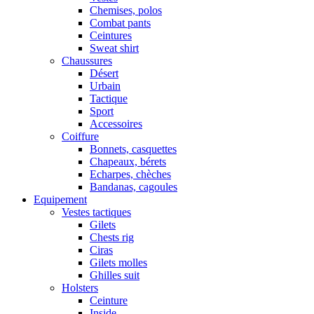
Chemises, polos
Combat pants
Ceintures
Sweat shirt
Chaussures
Désert
Urbain
Tactique
Sport
Accessoires
Coiffure
Bonnets, casquettes
Chapeaux, bérets
Echarpes, chèches
Bandanas, cagoules
Equipement
Vestes tactiques
Gilets
Chests rig
Ciras
Gilets molles
Ghilles suit
Holsters
Ceinture
Inside