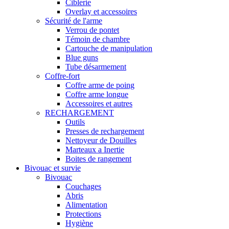
Ciblerie
Overlay et accessoires
Sécurité de l'arme
Verrou de pontet
Témoin de chambre
Cartouche de manipulation
Blue guns
Tube désarmement
Coffre-fort
Coffre arme de poing
Coffre arme longue
Accessoires et autres
RECHARGEMENT
Outils
Presses de rechargement
Nettoyeur de Douilles
Marteaux a Inertie
Boites de rangement
Bivouac et survie
Bivouac
Couchages
Abris
Alimentation
Protections
Hygiène