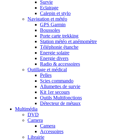
Survie
Eclairage
Calepin et stylo
Navigation et météo
GPS Garmin
Boussoles
Porte carte trekking
Station météo et anémomètre
Téléphonie étanche
Energie solaire
Energie divers
Radio & accessoires
Outillage et médical
Pelles
Scies commando
Allumettes de survie
Kit 1er secours
Outils Multifonctions
Détecteur de métaux
Multimédia
DVD
Camera
Camera
Accessoires
Librairie