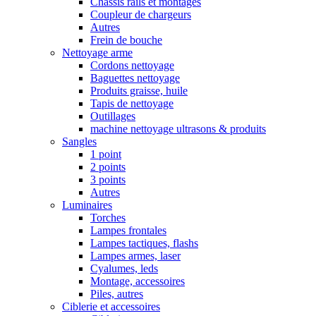
Chassis rails et montages
Coupleur de chargeurs
Autres
Frein de bouche
Nettoyage arme
Cordons nettoyage
Baguettes nettoyage
Produits graisse, huile
Tapis de nettoyage
Outillages
machine nettoyage ultrasons & produits
Sangles
1 point
2 points
3 points
Autres
Luminaires
Torches
Lampes frontales
Lampes tactiques, flashs
Lampes armes, laser
Cyalumes, leds
Montage, accessoires
Piles, autres
Ciblerie et accessoires