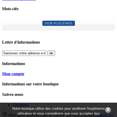
Mots-clés
VOIR PLUS D'AVIS
Lettre d'informations
ok
Informations
Mon compte
Informations sur votre boutique
Suivez-nous
Facebook
Notre boutique utilise des cookies pour améliorer l'expérience
utilisateur et nous considérons que vous acceptez leur
Marchand approuvé par la Société des Avis Garantis,
cliquez ici