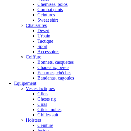
Chemises, polos
Combat pants
Ceintures
Sweat shirt
Chaussures
Désert
Urbain
Tactique
Sport
Accessoires
Coiffure
Bonnets, casquettes
Chapeaux, bérets
Echarpes, chèches
Bandanas, cagoules
Equipement
Vestes tactiques
Gilets
Chests rig
Ciras
Gilets molles
Ghilles suit
Holsters
Ceinture
Inside