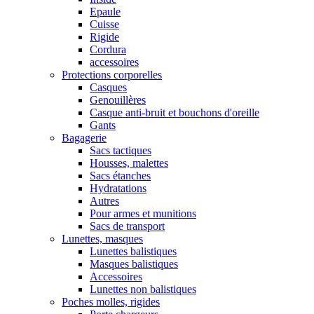
Epaule
Cuisse
Rigide
Cordura
accessoires
Protections corporelles
Casques
Genouillères
Casque anti-bruit et bouchons d'oreille
Gants
Bagagerie
Sacs tactiques
Housses, malettes
Sacs étanches
Hydratations
Autres
Pour armes et munitions
Sacs de transport
Lunettes, masques
Lunettes balistiques
Masques balistiques
Accessoires
Lunettes non balistiques
Poches molles, rigides