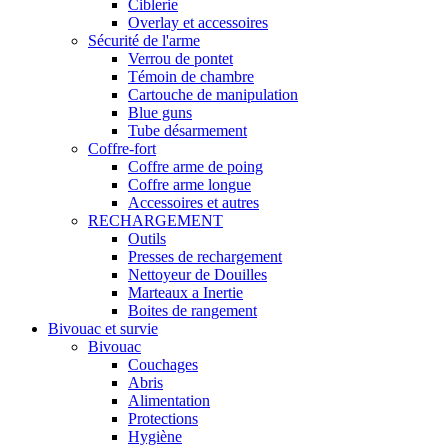
Ciblerie
Overlay et accessoires
Sécurité de l'arme
Verrou de pontet
Témoin de chambre
Cartouche de manipulation
Blue guns
Tube désarmement
Coffre-fort
Coffre arme de poing
Coffre arme longue
Accessoires et autres
RECHARGEMENT
Outils
Presses de rechargement
Nettoyeur de Douilles
Marteaux a Inertie
Boites de rangement
Bivouac et survie
Bivouac
Couchages
Abris
Alimentation
Protections
Hygiène