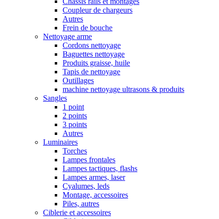
Chassis rails et montages
Coupleur de chargeurs
Autres
Frein de bouche
Nettoyage arme
Cordons nettoyage
Baguettes nettoyage
Produits graisse, huile
Tapis de nettoyage
Outillages
machine nettoyage ultrasons & produits
Sangles
1 point
2 points
3 points
Autres
Luminaires
Torches
Lampes frontales
Lampes tactiques, flashs
Lampes armes, laser
Cyalumes, leds
Montage, accessoires
Piles, autres
Ciblerie et accessoires