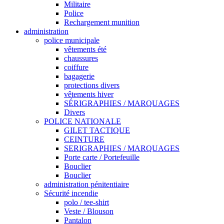
Militaire
Police
Rechargement munition
administration
police municipale
vêtements été
chaussures
coiffure
bagagerie
protections divers
vêtements hiver
SÉRIGRAPHIES / MARQUAGES
Divers
POLICE NATIONALE
GILET TACTIQUE
CEINTURE
SERIGRAPHIES / MARQUAGES
Porte carte / Portefeuille
Bouclier
Bouclier
administration pénitentiaire
Sécurité incendie
polo / tee-shirt
Veste / Blouson
Pantalon