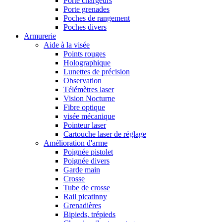
Porte chargeurs
Porte grenades
Poches de rangement
Poches divers
Armurerie
Aide à la visée
Points rouges
Holographique
Lunettes de précision
Observation
Télémètres laser
Vision Nocturne
Fibre optique
visée mécanique
Pointeur laser
Cartouche laser de réglage
Amélioration d'arme
Poignée pistolet
Poignée divers
Garde main
Crosse
Tube de crosse
Rail picatinny
Grenadières
Bipieds, trépieds