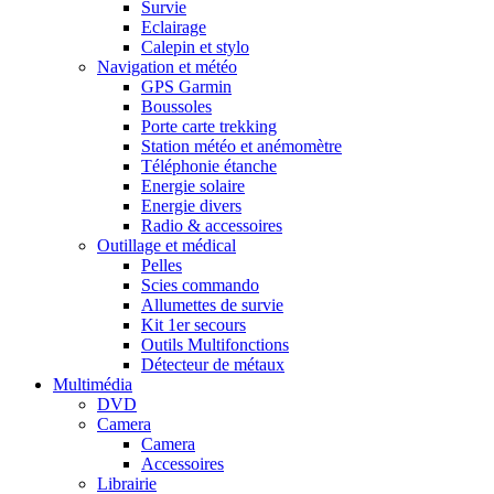
Survie
Eclairage
Calepin et stylo
Navigation et météo
GPS Garmin
Boussoles
Porte carte trekking
Station météo et anémomètre
Téléphonie étanche
Energie solaire
Energie divers
Radio & accessoires
Outillage et médical
Pelles
Scies commando
Allumettes de survie
Kit 1er secours
Outils Multifonctions
Détecteur de métaux
Multimédia
DVD
Camera
Camera
Accessoires
Librairie