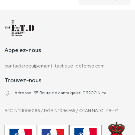
Chemises, polos
Combat pants
Ceintures
Sweat shirt
Chaussures
Désert
Urbain
Tactique
Sport
Accessoires
Appelez-nous
Coiffure
Bonnets, casquettes
Chapeaux, bérets
contact@equipement-tactique-defense.com
Echarpes, chèches
Bandanas, cagoules
Equipement
Trouvez-nous
Vestes tactiques
Gilets
Adresse: 65 Route de canta galet, 06200 Nice
Chests rig
Ciras
Gilets molles
Ghilles suit
AFCI N°21006086 / DGA N°096765 / OTAN NATO
: FBHY1
Holsters
Ceinture
Inside
Epaule