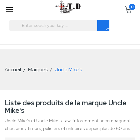
0

Accueil
Plan du site
Contact
Panier:
0
Produit
Produits
(vide)
Aucun produit
Livraison gratuite !
Livraison
Accueil
Marques
Uncle Mike's
0,00 €
Taxes
0,00 €
Total
Commander
Produit ajouté au panier
Liste des produits de la marque Uncle
avec succès
Mike's
Quantité
Total
Uncle Mike's et Uncle Mike's Law Enforcement accompagnent
Il y a
0
produits dans votre
chasseurs, tireurs, policiers et militaires depuis plus de 60 ans.
panier.
Il y a 1 produit dans
votre panier.