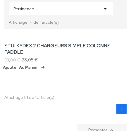
Total produits

Pertinence
Frais de port
Livraison gratuite !
0,00 €
Taxes
Total
Affichage 1-1 de 1 article(s)
Continuer mes achats
Commander
ETUI KYDEX 2 CHARGEURS SIMPLE COLONNE
Promo !
Appelez-nous au :
PADDLE
09 86 64 91 81
-15%
28,05 €
33,00 €
Rechercher
Ajouter Au Panier
Catégories
Vêtements
Tenues
Sous-vêtements
Tee-shirt
Affichage 1-1 de 1 article(s)
Combat shirt
Combinaison
Shorts
1
Pantalons
Blousons, parkas
Polaires
Vestes

Remonter