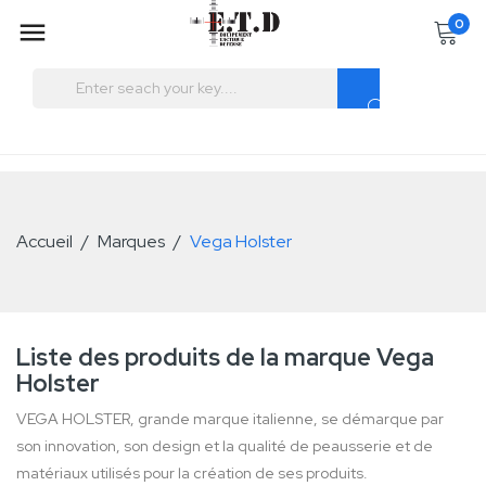
0

Accueil
Plan du site
Contact
Panier:
0
Produit
Produits
(vide)
Aucun produit
Livraison gratuite !
Livraison
Accueil
Marques
Vega Holster
0,00 €
Taxes
0,00 €
Total
Commander
Produit ajouté au panier
Liste des produits de la marque Vega
avec succès
Holster
Quantité
Total
VEGA HOLSTER, grande marque italienne, se démarque par
Il y a
0
produits dans votre
son innovation, son design et la qualité de peausserie et de
panier.
Il y a 1 produit dans
votre panier.
matériaux utilisés pour la création de ses produits.