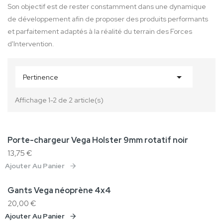
Son objectif est de rester constamment dans une dynamique
Total produits
Frais de port
Livraison gratuite !
de développement afin de proposer des produits performants
0,00 €
Taxes
et parfaitement adaptés à la réalité du terrain des Forces
Total
d'Intervention.
Continuer mes achats
Commander

Pertinence
Appelez-nous au :
09 86 64 91 81
Affichage 1-2 de 2 article(s)
Rechercher
Catégories
Vêtements
Porte-chargeur Vega Holster 9mm rotatif noir
Tenues
Sous-vêtements
13,75 €
Tee-shirt
Ajouter Au Panier
Combat shirt
Combinaison
Shorts
Gants Vega néoprène 4x4
Promo !
Pantalons
Blousons, parkas
20,00 €
Polaires
Ajouter Au Panier
Vestes